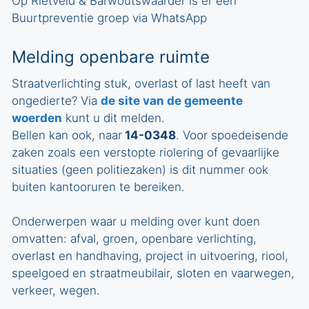
e
Op Rietveld & Barwoutswaarder is er een
Buurtpreventie groep via WhatsApp
v
e
Melding openbare ruimte
n
Straatverlichting stuk, overlast of last heeft van
ongedierte? Via
de site van de gemeente
n
woerden
kunt u dit melden.
Bellen kan ook, naar
14-0348
. Voor spoedeisende
a
zaken zoals een verstopte riolering of gevaarlijke
v
situaties (geen politiezaken) is dit nummer ook
buiten kantooruren te bereiken.
i
Onderwerpen waar u melding over kunt doen
g
omvatten: afval, groen, openbare verlichting,
overlast en handhaving, project in uitvoering, riool,
a
speelgoed en straatmeubilair, sloten en vaarwegen,
t
verkeer, wegen.