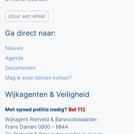
n
k
n
stuur een email
e
a
n
Ga direct naar:
v
i
e
Nieuws
g
n
Agenda
a
Documenten
w
t
Mag ik even binnen komen?
e
i
Wijkagenten & Veiligheid
e
e
r
Met spoed politie nodig?
Bel 112
Wijkagent Rietveld & Barwoutswaarder:
g
Frans Damen 0900 – 8844