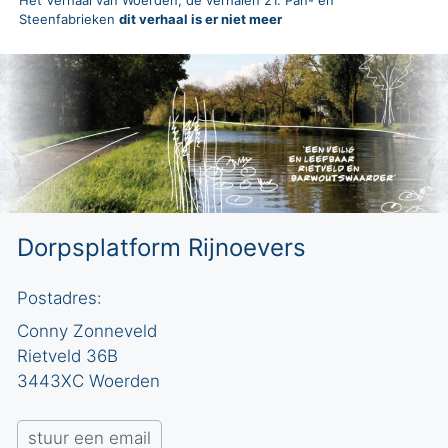
Steenfabrieken
dit verhaal is er niet meer
Dorpsplatform Rijnoevers
Postadres:
Conny Zonneveld
Rietveld 36B
3443XC Woerden
stuur een email