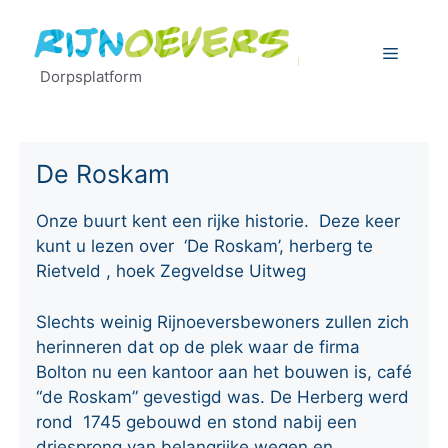
Ga
naar
Menu
de
Dorpsplatform
inhoud
De Roskam
Onze buurt kent een rijke historie. Deze keer
kunt u lezen over ‘De Roskam’, herberg te
Rietveld , hoek Zegveldse Uitweg
Slechts weinig Rijnoeversbewoners zullen zich
herinneren dat op de plek waar de firma
Bolton nu een kantoor aan het bouwen is, café
“de Roskam” gevestigd was. De Herberg werd
rond 1745 gebouwd en stond nabij een
driesprong van belangrijke wegen en