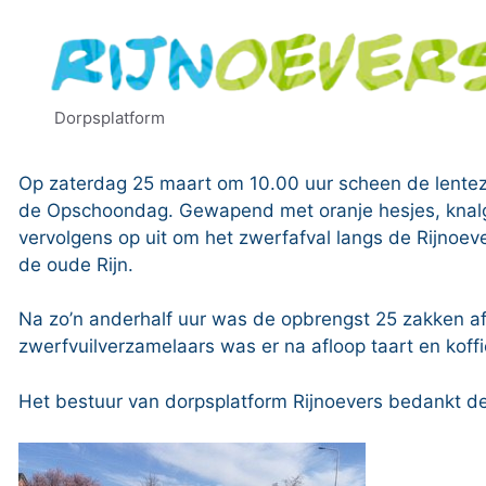
Ga
naar
de
inhoud
Dorpsplatform
Op zaterdag 25 maart om 10.00 uur scheen de lente
de Opschoondag. Gewapend met oranje hesjes, knalgr
vervolgens op uit om het zwerfafval langs de Rijnoev
de oude Rijn.
Na zo’n anderhalf uur was de opbrengst 25 zakken af
zwerfvuilverzamelaars was er na afloop taart en kof
Het bestuur van dorpsplatform Rijnoevers bedankt de