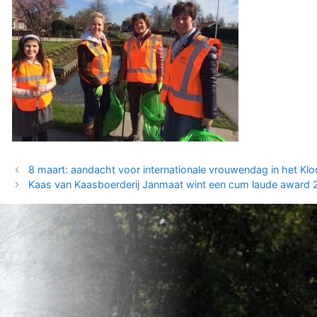
8 maart: aandacht voor internationale vrouwendag in het Klo
Kaas van Kaasboerderij Janmaat wint een cum laude award 