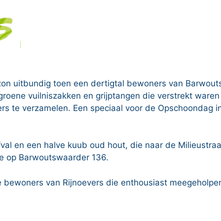
zon uitbundig toen een dertigtal bewoners van Barwou
oene vuilniszakken en grijptangen die verstrekt ware
ers te verzamelen. Een speciaal voor de Opschoondag in
val en een halve kuub oud hout, die naar de Milieustr
fie op Barwoutswaarder 136.
 bewoners van Rijnoevers die enthousiast meegeholpen 