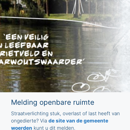
Melding openbare ruimte
Straatverlichting stuk, overlast of last heeft van
ongedierte? Via
de site van de gemeente
woerden
kunt u dit melden.