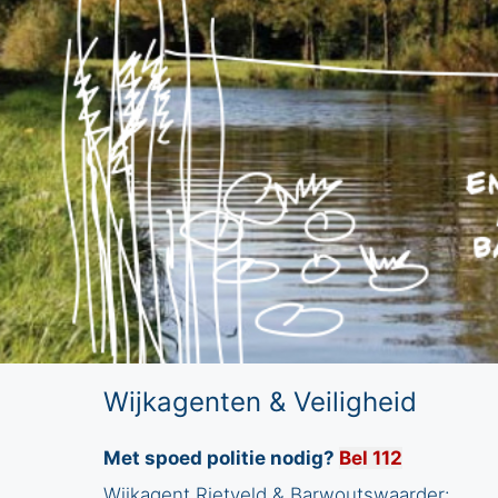
:
Wijkagenten & Veiligheid
Met spoed politie nodig?
Bel 112
Wijkagent Rietveld & Barwoutswaarder: