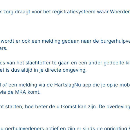
ijk zorg draagt voor het registratiesysteem waar Woerden
wordt er ook een melding gedaan naar de burgerhulpverl
ers.
res van het slachtoffer te gaan en een ander gedeelte k
 is dus altijd in je directe omgeving.
l
of
een melding via de HartslagNu app die je op je mobi
 via de MKA komt.
nt starten, hoe beter de uitkomst kan zijn. De overlevin
rgerhulpverleners actief en zijn er sinds de oprichting 