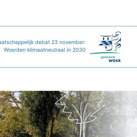
aatschappelijk debat 23 november:
Woerden klimaatneutraal in 2030