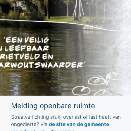
Melding openbare ruimte
Straatverlichting stuk, overlast of last heeft van
ongedierte? Via
de site van de gemeente